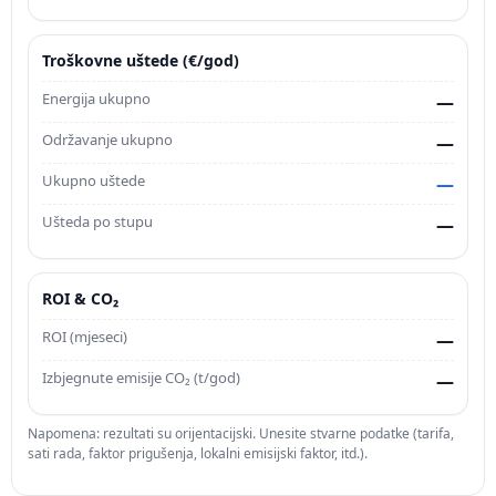
Troškovne uštede (€/god)
Energija ukupno
—
Održavanje ukupno
—
Ukupno uštede
—
Ušteda po stupu
—
ROI & CO₂
ROI (mjeseci)
—
Izbjegnute emisije CO₂ (t/god)
—
Napomena: rezultati su orijentacijski. Unesite stvarne podatke (tarifa,
sati rada, faktor prigušenja, lokalni emisijski faktor, itd.).