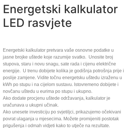
Energetski kalkulator
LED rasvjete
Energetski kalkulator pretvara vaše osnovne podatke u
jasne brojke uštede koje razumije svatko. Unosite broj
stupova, staru i novu snagu, sate rada i cijenu električne
energije. U trenu dobijete kolika je godišnja potrošnja prije i
poslije zamjene. Vidite točnu energetsku uštedu izraženu u
kWh po stupu i na cijelom sustavu. Istovremeno dobijete i
novčanu uštedu u eurima po stupu i ukupno.
Ako dodate procjenu uštede održavanja, kalkulator je
uračunava u ukupni učinak.
Ako unesete investiciju po svjetiljci, prikazujemo očekivani
povrat ulaganja u mjesecima. Možete promijeniti postotak
prigušenja i odmah vidjeti kako to utječe na rezultate.