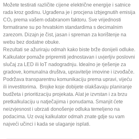
Možete testirati različite cijene električne energije i satnice
rada kroz godinu. Ugrađena je i procjena izbjegnutih emisija
CO₂ prema vašem odabranom faktoru. Sve vrijednosti
formatirane su po hrvatskim standardima s decimalnim
zarezom. Dizajn je čist, jasan i spreman za korištenje na
webu bez dodatne obuke.
Rezultati se ažuriraju odmah kako biste brže donijeli odluke.
Kalkulator pomaže pripremiti jednostavan i uvjerljiv poslovni
slučaj za LED ili IoT nadogradnju. Idealno je rješenje za
gradove, komunalna društva, upravitelje imovine i izvođače.
Podržava transparentnu komunikaciju prema upravi, vijeću
ili investitorima. Brojke koje dobijete olakšavaju planiranje
budžeta i prioritizaciju projekata. Alat je izvrstan i za brzu
pretkalkulaciju u natječajima i ponudama. Smanjit ćete
neizvjesnost i ubrzati donošenje odluka temeljeno na
podacima. Uz ovaj kalkulator odmah znate gdje su vam
najveći učinci i kada se ulaganje isplati.