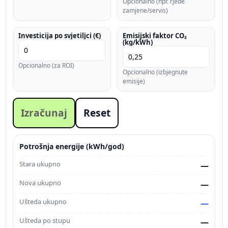
Opcionalno (npr. rjeđe
zamjene/servis)
Investicija po svjetiljci (€)
Emisijski faktor CO₂
(kg/kWh)
Opcionalno (za ROI)
Opcionalno (izbjegnute
emisije)
Izračunaj
Reset
Potrošnja energije (kWh/god)
Stara ukupno
—
Nova ukupno
—
Ušteda ukupno
—
Ušteda po stupu
—