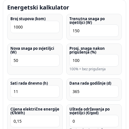
Energetski kalkulator
Broj stupova (kom)
Trenutna snaga po
svjetiljci (W)
Nova snaga po svjetiljci
Prosj. snaga nakon
(W)
prigušenja (%)
100% = bez prigušenja
Sati rada dnevno (h)
Dana rada godišnje (d)
Cijena električne energije
Ušteda održavanja po
(€/kWh)
svjetiljci (€/god)