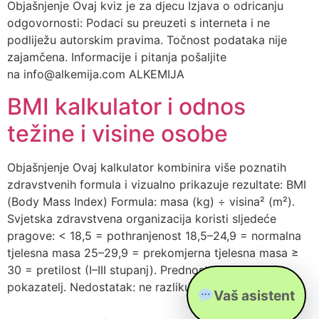
Objašnjenje Ovaj kviz je za djecu Izjava o odricanju
odgovornosti: Podaci su preuzeti s interneta i ne
podliježu autorskim pravima. Točnost podataka nije
zajamčena. Informacije i pitanja pošaljite
na info@alkemija.com ALKEMIJA
BMI kalkulator i odnos
težine i visine osobe
Objašnjenje Ovaj kalkulator kombinira više poznatih
zdravstvenih formula i vizualno prikazuje rezultate: BMI
(Body Mass Index) Formula: masa (kg) ÷ visina² (m²).
Svjetska zdravstvena organizacija koristi sljedeće
pragove: < 18,5 = pothranjenost 18,5–24,9 = normalna
tjelesna masa 25–29,9 = prekomjerna tjelesna masa ≥
30 = pretilost (I–III stupanj). Prednost: jednostavan
pokazatelj. Nedostatak: ne razlikuje mišiće […]
Vaš asistent